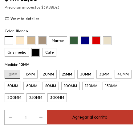
Precio sin impuestos
$39.588,43
Ver más detalles
Color:
Blanco
Marron
Gris medio
Cafe
Medida:
10MM
10MM
15MM
20MM
25MM
30MM
35MM
40MM
50MM
60MM
80MM
100MM
120MM
150MM
200MM
250MM
300MM