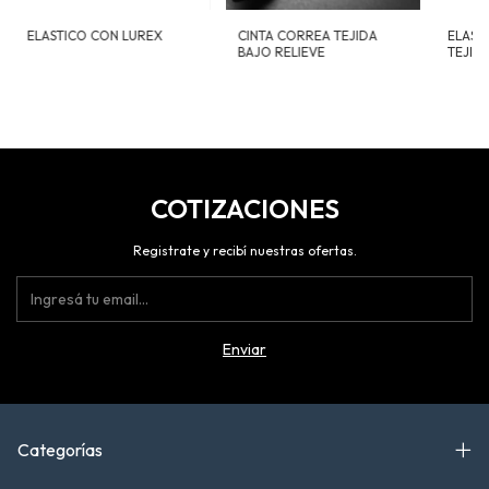
ELASTICO CON LUREX
CINTA CORREA TEJIDA
ELAST
BAJO RELIEVE
TEJID
COTIZACIONES
Registrate y recibí nuestras ofertas.
Categorías