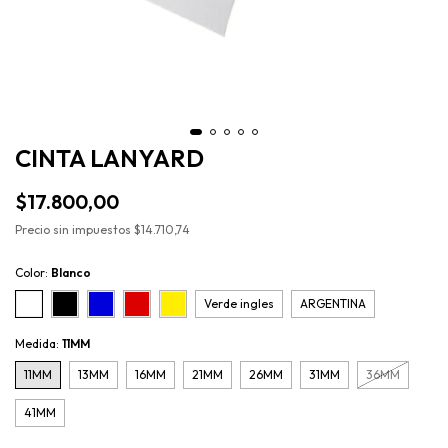
CINTA LANYARD
$17.800,00
Precio sin impuestos
$14.710,74
Color:
Blanco
Verde ingles
ARGENTINA
Medida:
11MM
11MM
13MM
16MM
21MM
26MM
31MM
36MM
41MM