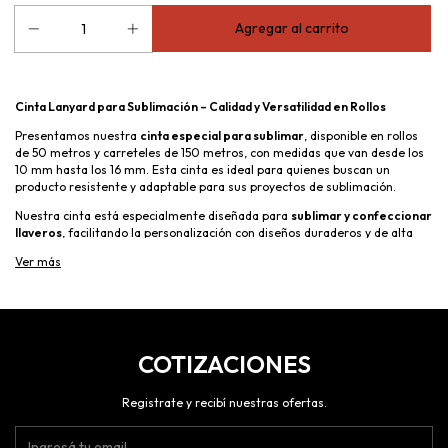
Cinta Lanyard para Sublimación – Calidad y Versatilidad en Rollos
Presentamos nuestra
cinta especial para sublimar
, disponible en rollos
de 50 metros y carreteles de 150 metros, con medidas que van desde los
10 mm hasta los 16 mm. Esta cinta es ideal para quienes buscan un
producto resistente y adaptable para sus proyectos de sublimación.
Nuestra cinta está especialmente diseñada para
sublimar y confeccionar
llaveros
, facilitando la personalización con diseños duraderos y de alta
calidad. Su material garantiza una excelente fijación de los tintes,
Ver más
asegurando colores vibrantes y detalles nítidos.
Perfecta para emprendedores y fabricantes que buscan una solución
práctica y eficiente para la producción de accesorios personalizados.
COTIZACIONES
Registrate y recibí nuestras ofertas.